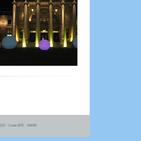
22 - Code APE : 4669B